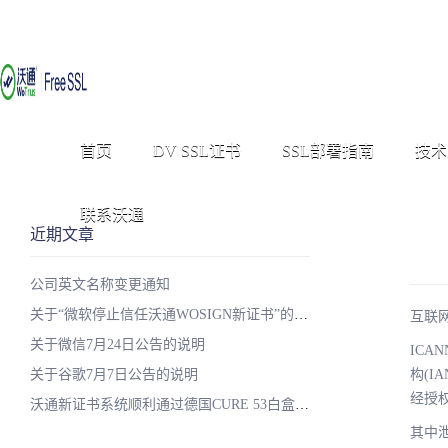
首页
DV SSL证书
SSL部署指南
技术
联系沃通
近期文章
公司英文名称变更通知
关于“微软停止信任沃通WOSIGN新证书”的说明
互联网
关于微信7月24日公告的说明
IC
关于谷歌7月7日公告的说明
构(
经授权
沃通新证书系统顺利通过德国CURE 53白盒子安全测试
其中