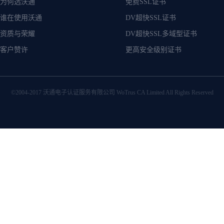
为何选沃通
免费SSL证书
谁在使用沃通
DV超快SSL证书
资质与荣耀
DV超快SSL多域型证书
客户赞许
更高安全级别证书
©2004-2017 沃通电子认证服务有限公司 WoTrus CA Limited All Rights Reserved