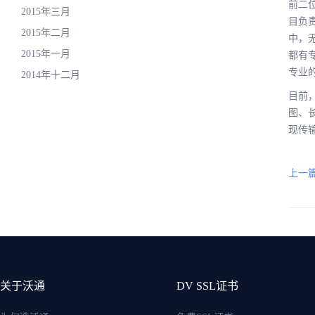
前二
2015年三月
目负
2015年二月
中，
2015年一月
都有
专业
2014年十二月
目前
图、
现传
上一篇
关于沃通
DV SSL证书