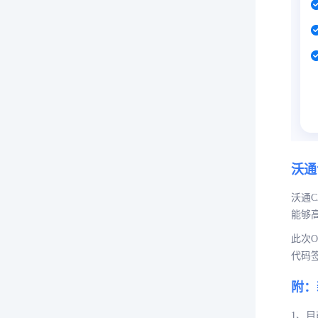
沃通
沃通
能够
此次
代码
附：
1、