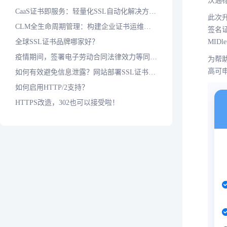
沃通标
CaaS证书即服务：轻量化SSL自动化解决方案，应对短周期证书时代
此次
CLM全生命周期管理：构建企业证书运维标准化防护体系
签名证
全球SSL证书品牌哪家好？
MID
疫情期间，签署电子劳动合同法律效力等同于纸质合同吗？
为帮
高可
如何有效避免信息泄露？网站部署SSL证书是基本保障
如何启用HTTP/2支持？
HTTPS改造，302也可以接受啦！