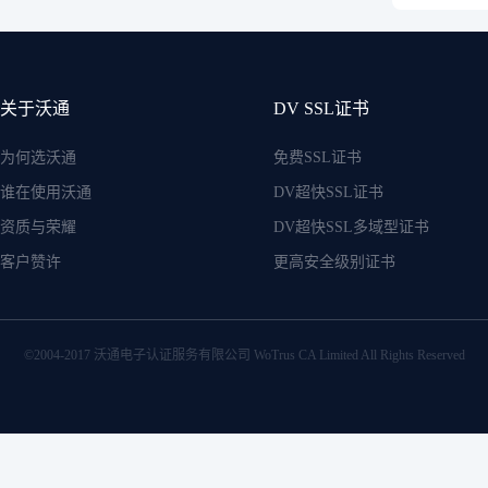
关于沃通
DV SSL证书
为何选沃通
免费SSL证书
谁在使用沃通
DV超快SSL证书
资质与荣耀
DV超快SSL多域型证书
客户赞许
更高安全级别证书
©2004-2017 沃通电子认证服务有限公司 WoTrus CA Limited All Rights Reserved