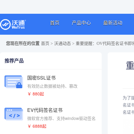
首页
产品中心
最新活动
您现在所在的位置
首页
>
沃通动态
>
重要提醒：OV代码签名证书即将
推荐产品
重
国密SSL证书
有效防止数据被劫持、篡改
￥ 880起
为了提
名证
EV代码签名证书
名证
微软官方推荐、支持window驱动签名
￥ 6888起