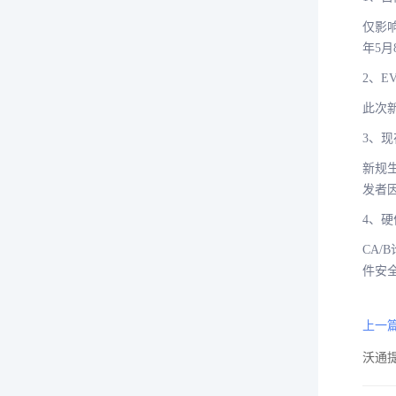
仅影响
年5
2、
此次
3、现
新规
发者
4、
CA/
件安
上一篇
沃通提