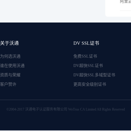
阿里云
关于沃通
DV SSL证书
为何选沃通
免费SSL证书
谁在使用沃通
DV超快SSL证书
资质与荣耀
DV超快SSL多域型证书
客户赞许
更高安全级别证书
©2004-2017 沃通电子认证服务有限公司 WoTrus CA Limited All Rights Reserved