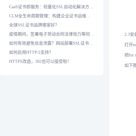
CaaS证书即服务：轻量化SSL自动化解决方案，应对短周期证书时代
CLM全生命周期管理：构建企业证书运维标准化防护体系
全球SSL证书品牌哪家好？
疫情期间，签署电子劳动合同法律效力等同于纸质合同吗？
2.3
如何有效避免信息泄露？网站部署SSL证书是基本保障
打开no
如何启用HTTP/2支持？
把fo
HTTPS改造，302也可以接受啦！
如下