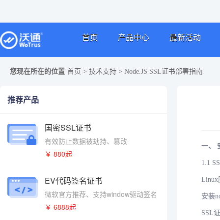
首页
产品中心
最新活动
您现在所在的位置
首页
>
技术支持
>
Node.JS SSL证书部署指南
推荐产品
国密SSL证书
有效防止数据被劫持、篡改
一、 
￥ 880起
1.1
EV代码签名证书
Lin
微软官方推荐、支持window驱动签名
安装no
￥ 6888起
SSL