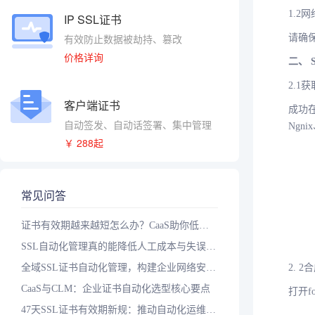
1.2
IP SSL证书
有效防止数据被劫持、篡改
请确保
价格详询
二、 
2.1
客户端证书
成功在
自动签发、自动话签署、集中管理
Ngni
￥ 288起
常见问答
证书有效期越来越短怎么办？CaaS助你低成本实现自动化
SSL自动化管理真的能降低人工成本与失误率吗？落地三步走
全域SSL证书自动化管理，构建企业网络安全智能防护体系
2. 
CaaS与CLM：企业证书自动化选型核心要点
打开f
47天SSL证书有效期新规：推动自动化运维升级的关键一步