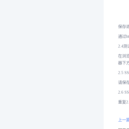
保存退
通过h
2.4
在浏览
器下
2.5
请保
2.6
重复2
上一篇