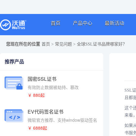
首页
产品中心
最新活动
您现在所在的位置
首页
>
常见问题
>
全球SSL证书品牌哪家好？
推荐产品
国密SSL证书
有效防止数据被劫持、篡改
SS
￥ 880起
且都
这个
EV代码签名证书
来看
微软官方推荐、支持window驱动签名
如果从
￥ 6888起
书服