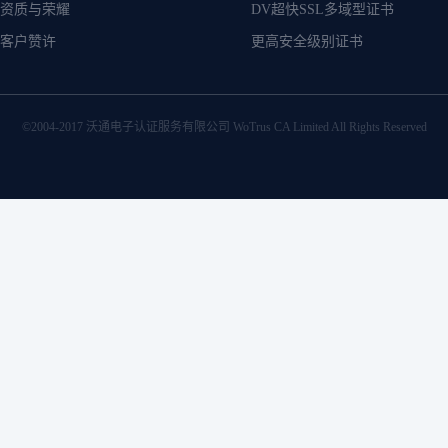
资质与荣耀
DV超快SSL多域型证书
客户赞许
更高安全级别证书
©2004-2017 沃通电子认证服务有限公司 WoTrus CA Limited All Rights Reserved