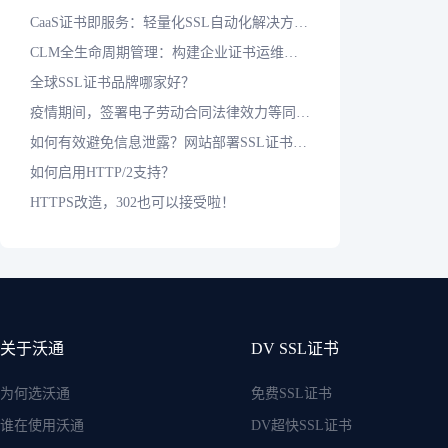
CaaS证书即服务：轻量化SSL自动化解决方案，应对短周期证书时代
CLM全生命周期管理：构建企业证书运维标准化防护体系
全球SSL证书品牌哪家好？
疫情期间，签署电子劳动合同法律效力等同于纸质合同吗？
如何有效避免信息泄露？网站部署SSL证书是基本保障
如何启用HTTP/2支持？
HTTPS改造，302也可以接受啦！
关于沃通
DV SSL证书
为何选沃通
免费SSL证书
谁在使用沃通
DV超快SSL证书