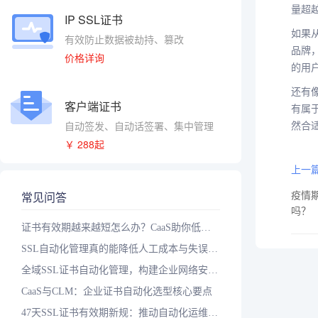
量超
IP SSL证书
如果从
有效防止数据被劫持、篡改
品牌，
价格详询
的用
还有
客户端证书
有属
自动签发、自动话签署、集中管理
然合
￥ 288起
上一篇
常见问答
疫情
吗？
证书有效期越来越短怎么办？CaaS助你低成本实现自动化
SSL自动化管理真的能降低人工成本与失误率吗？落地三步走
全域SSL证书自动化管理，构建企业网络安全智能防护体系
CaaS与CLM：企业证书自动化选型核心要点
47天SSL证书有效期新规：推动自动化运维升级的关键一步