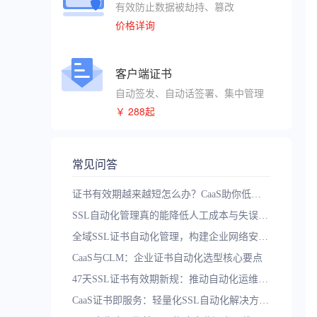
有效防止数据被劫持、篡改
价格详询
客户端证书
自动签发、自动话签署、集中管理
￥ 288起
常见问答
证书有效期越来越短怎么办？CaaS助你低成本实现自动化
SSL自动化管理真的能降低人工成本与失误率吗？落地三步走
全域SSL证书自动化管理，构建企业网络安全智能防护体系
CaaS与CLM：企业证书自动化选型核心要点
47天SSL证书有效期新规：推动自动化运维升级的关键一步
CaaS证书即服务：轻量化SSL自动化解决方案，应对短周期证书时代