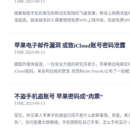
TIME:2023-09-13
随着智能手机的普及和移动互联网的飞速发展，移动上网需求猛增
涨船高。越来越多的人需要使用免费WiFi上网冲浪，但是免费WiF
苹果电子邮件漏洞 或致iCloud账号密码泄露
TIME:2023-09-13
据国外媒体报道，一位安全方面的研究员表示，苹果移动电邮应
iCloud密码。来自布拉格的贾恩·苏西科(Jan Soucek)公布了
不盗手机盗账号 苹果密码成”肉票”
TIME:2023-09-13
现在，听见某人苹果手机被盗已经不是什么新鲜事情。但是，某天紧
失!”，你可能要大跌眼镜。手机明明在自己手里，怎么手机显示“此iP