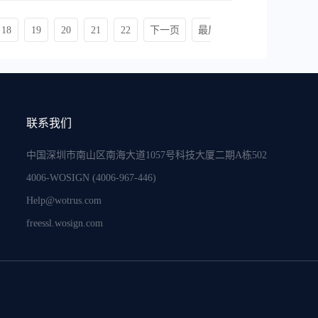
18
19
20
21
22
下一页
最后一页
联系我们
中国深圳市南山区南海大道1057号科技大厦二期A栋502
4006-WOSIGN (4006-967-446)
Help@wotrus.com
freessl.wosign.com