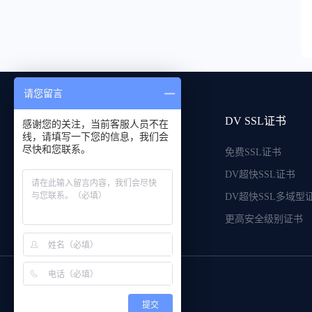
请您留言
关于沃通
DV SSL证书
感谢您的关注，当前客服人员不在
线，请填写一下您的信息，我们会
尽快和您联系。
为何选沃通
免费SSL证书
谁在使用沃通
DV超快SSL证书
资质与荣耀
DV超快SSL多域型
客户赞许
更高安全级别证书
提交