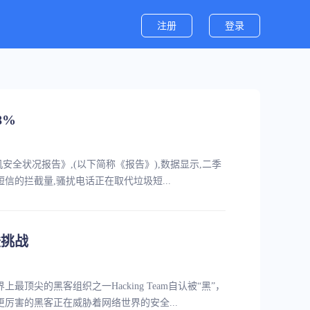
注册
登录
8%
手机安全状况报告》,(以下简称《报告》),数据显示,二季
信的拦截量,骚扰电话正在取代垃圾短...
峻挑战
尖的黑客组织之一Hacking Team自认被“黑”，
厉害的黑客正在威胁着网络世界的安全...