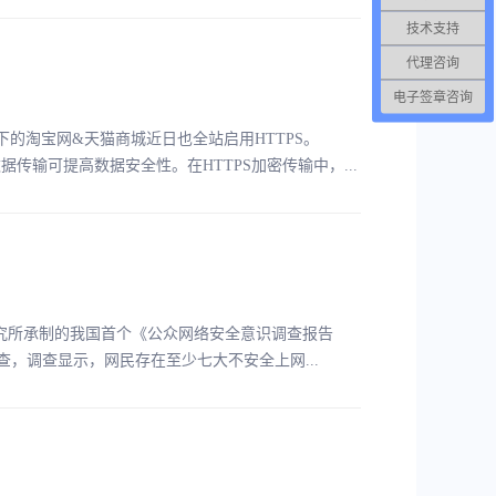
技术支持
代理咨询
电子签章咨询
下的淘宝网&天猫商城近日也全站启用HTTPS。
数据传输可提高数据安全性。在HTTPS加密传输中，...
究所承制的我国首个《公众网络安全意识调查报告
调查，调查显示，网民存在至少七大不安全上网...