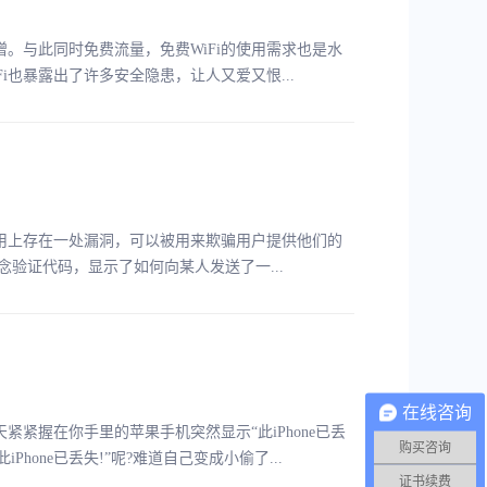
。与此同时免费流量，免费WiFi的使用需求也是水
i也暴露出了许多安全隐患，让人又爱又恨...
用上存在一处漏洞，可以被用来欺骗用户提供他们的
一段概念验证代码，显示了如何向某人发送了一...
在线咨询
紧握在你手里的苹果手机突然显示“此iPhone已丢
购买咨询
hone已丢失!”呢?难道自己变成小偷了...
证书续费