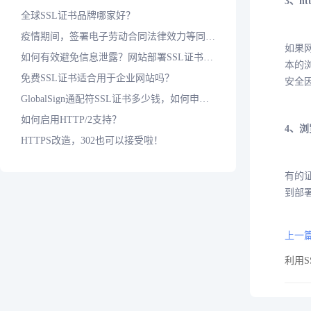
3、h
全球SSL证书品牌哪家好？
疫情期间，签署电子劳动合同法律效力等同于纸质合同吗？
如果网
如何有效避免信息泄露？网站部署SSL证书是基本保障
本的浏
免费SSL证书适合用于企业网站吗？
安全
GlobalSign通配符SSL证书多少钱，如何申请？
如何启用HTTP/2支持？
4、浏
HTTPS改造，302也可以接受啦！
有的
到部署
上一篇
利用S