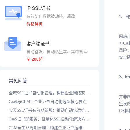
IP SSL证书
有效防止数据被劫持、篡改
1、自
价格详询
网站出
客户端证书
方C
风险
自动签发、自动话签署、集中管理
安全隐
￥ 288起
2、h
常见问答
全域SSL证书自动化管理，构建企业网络安全智能防护体系
并非所
CaaS与CLM：企业证书自动化选型核心要点
签发的
47天SSL证书有效期新规：推动自动化运维升级的关键一步
CA机
CaaS证书即服务：轻量化SSL自动化解决方案，应对短周期证书时代
CLM全生命周期管理：构建企业证书运维标准化防护体系