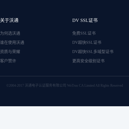
关于沃通
DV SSL证书
为何选沃通
免费SSL证书
谁在使用沃通
DV超快SSL证书
资质与荣耀
DV超快SSL多域型证书
客户赞许
更高安全级别证书
©2004-2017 沃通电子认证服务有限公司 WoTrus CA Limited All Rights Reserved