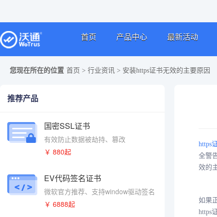
首页
产品中心
最新活动
您现在所在的位置
首页
>
行业资讯
>
安装https证书无效的主要原因
推荐产品
国密SSL证书
有效防止数据被劫持、篡改
http
￥ 880起
全警
效的
EV代码签名证书
微软官方推荐、支持window驱动签名
如果
￥ 6888起
htt