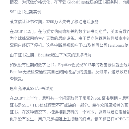
情况，为您做价格优化，在享受 GlobalSign优质的证书服务时，
SSL证书过期实例
爱立信让证书过期，3200万人失去了移动电话服务
在2018年12月，在与爱立信网络相关的数字证书到期后，英国有
为全球蜂窝网络生产无数的后端设备。由于爱立信管理软件版本中
窝用户经历了停机。这些中断最初影响了O2及其母公司Telefoni
由于证书过期，Equifax错过了76天的违规行为
如果没有过期的数字证书，Equifax会发现2017年的攻击很快
Equifax无法检查通过其自己的网络运行的流量。反过来，这导致
查恢复。
思科允许其SSL证书过期
在2018年上半年，思科有一个问题取代了常规的SSL证书到期 – 思
证书是SSL / TLS信任模型不可或缺的一部分。坐在众所周知树的顶
证书。在这种情况下，根连接到思科的一个VPN，这意味着它发给
似乎没有发生，用户只是被阻止生成新的终点。该问题已在APEC-EM