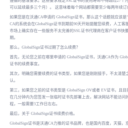
遵循的基准要求。这些要求规定SSL证书的使用寿命不得超过27
可以延续最多三个月）。 这意味着每个网站都需要至少每两年续订或
如果您是在沃通CA申请的 GlobalSign证书，那么这个话题就应该是“
CA的系统会在GlobalSign证书到期前90天开始提醒您续费，人工
市场上确实存在一些服务不太完善的SSL证书代理商在客户证书快
期。
那么，GlobalSign证书过期了怎么续费？
首先，无论您之前在哪里申请的 GlobalSign证书，沃通CA作为 Globa
证书的续费事宜。
其次，明确您需要续费的证书类型，如果您是刚刚接手，不太清楚
认。
第三，如果您之前的证书类型是 GlobalSign OV或者 EV证
在几分钟内为您签发一张临时证书先部署上去，解决网站不能访问的问
程，一般需要3工作日左右。
最后，关于 GlobalSign证书续费价格。
GlobalSign证书是沃通CA力推的证书品牌，也是国内百度，天