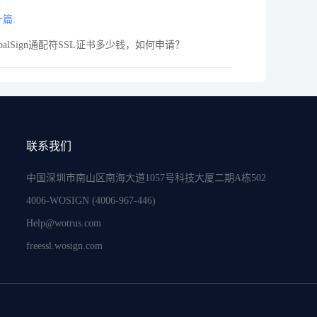
篇:
obalSign通配符SSL证书多少钱，如何申请？
联系我们
中国深圳市南山区南海大道1057号科技大厦二期A栋502
4006-WOSIGN (4006-967-446)
Help@wotrus.com
freessl.wosign.com