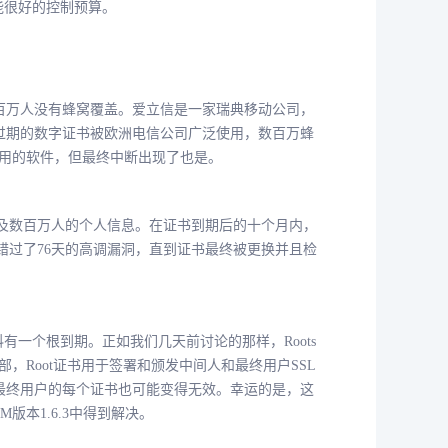
也能很好的控制预算。
数百万人没有蜂窝覆盖。爱立信是一家瑞典移动公司，
过期的数字证书被欧洲电信公司广泛使用，数百万蜂
ca使用的软件，但最终中断出现了也是。
就会危及数百万人的个人信息。在证书到期后的十个月内，
它错过了76天的高调漏洞，直到证书最终被更换并且检
科有一个根到期。正如我们几天前讨论的那样，Roots
部，Root证书用于签署和颁发中间人和最终用户SSL
最终用户的每个证书也可能变得无效。幸运的是，这
版本1.6.3中得到解决。