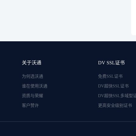
关于沃通
DV SSL证书
为何选沃通
免费SSL证书
谁在使用沃通
DV超快SSL证书
资质与荣耀
DV超快SSL多域型
客户赞许
更高安全级别证书