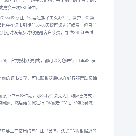
个月（两年以上，当您在以前的证书上剩余时间续订时，
更换一次SSL证书。
GlobalSign证书快要过期了怎么办？”。通常，沃通
客服也会在证书到期前30-60天提醒您进行续费。但目前
要到期时没有及时的提醒客户续费，导致SSL证书过
lSign官方授权的机构，都可以为您进行 GlobalSign
之前的证书类型，可以联系沃通CA在线客服帮助您确
书，且目前该证书已经过期，那么我们会先先启动应急方式，
题，然后给为您进行 OV或者 EV证书的续费流
猫，京东等正在使用的热门证书品牌，沃通CA将根据您的