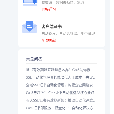
有效防止数据被劫持、篡改
价格详询
客户端证书
自动签发、自动话签署、集中管理
￥ 288起
常见问答
证书有效期越来越短怎么办？CaaS助你低成本实现自动化
SSL自动化管理真的能降低人工成本与失误率吗？落地三步走
全域SSL证书自动化管理，构建企业网络安全智能防护体系
CaaS与CLM：企业证书自动化选型核心要点
47天SSL证书有效期新规：推动自动化运维升级的关键一步
CaaS证书即服务：轻量化SSL自动化解决方案，应对短周期证书时代