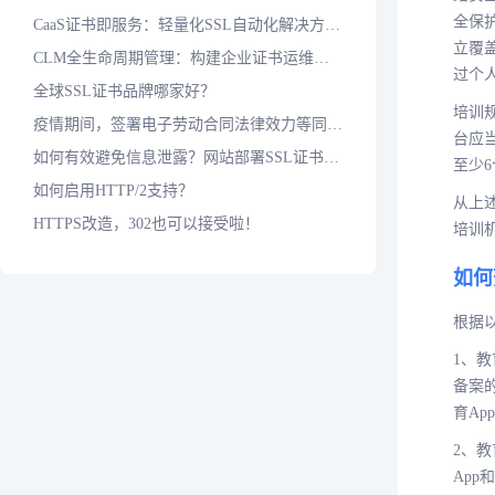
全保
CaaS证书即服务：轻量化SSL自动化解决方案，应对短周期证书时代
立覆
CLM全生命周期管理：构建企业证书运维标准化防护体系
过个
全球SSL证书品牌哪家好？
培训
疫情期间，签署电子劳动合同法律效力等同于纸质合同吗？
台应
如何有效避免信息泄露？网站部署SSL证书是基本保障
至少
如何启用HTTP/2支持？
从上
HTTPS改造，302也可以接受啦！
培训
如何
根据
1、
备案
育Ap
2、
Ap