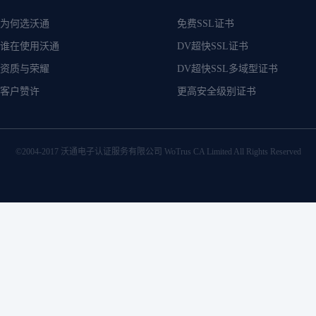
为何选沃通
免费SSL证书
谁在使用沃通
DV超快SSL证书
资质与荣耀
DV超快SSL多域型证书
客户赞许
更高安全级别证书
©2004-2017 沃通电子认证服务有限公司 WoTrus CA Limited All Rights Reserved