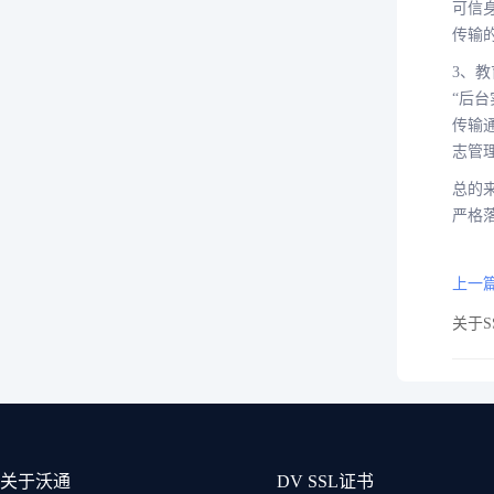
可信
传输
3、
“后
传输
志管
总的
严格
上一篇
关于S
关于沃通
DV SSL证书