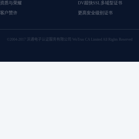
资质与荣耀
DV超快SSL多域型证书
客户赞许
更高安全级别证书
©2004-2017 沃通电子认证服务有限公司 WoTrus CA Limited All Rights Reserved