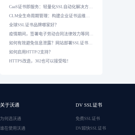
CaaS证书即服务：轻量化SSL自动化解决方案，应对短周期证书时代
CLM全生命周期管理：构建企业证书运维标准化防护体系
全球SSL证书品牌哪家好？
疫情期间，签署电子劳动合同法律效力等同于纸质合同吗？
如何有效避免信息泄露？网站部署SSL证书是基本保障
如何启用HTTP/2支持？
HTTPS改造，302也可以接受啦！
关于沃通
DV SSL证书
为何选沃通
免费SSL证书
谁在使用沃通
DV超快SSL证书